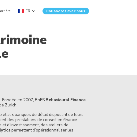
arrière
FR
Collaborez avec nous
trimoine
le
bH. Fondée en 2007, BhFS
Behavioural Finance
de Zurich.
e et aux banques de détail disposant de leurs
ent des prestations de conseil en finance
et d’investissement, des ateliers de
ytics
permettant d’opérationnaliser les