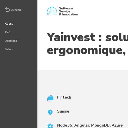
Accueil
Client
Yainvest : sol
Défi
Approche
ergonomique, 
Valeur
Fintech
Suisse
Node JS, Angular, MongoDB, Azure