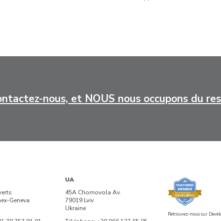
ntactez-nous, et NOUS nous occupons du re
UA
verts
45A Chornovola Av.
nex-Geneva
79019 Lviv
Ukraine
Retrouvez-nous sur Devel