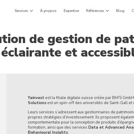
Services
À propos
Expertise
Références
Blog
C
ution de gestion de pa
éclairante et accessib
Yainvest
est la filiale digitale suisse créée par BhFS Gm
Solutions
est un spin-off des universités de Saint-Gall et 
Leurs services s’adressent aux gestionnaires de patrimoin
propres stratégies d’investissement. Ils proposent égalem
comportementale pour la conception de produits d’épargne 
formation, ainsi que des services
Data et Advanced Anal
Behavioural Insights
.