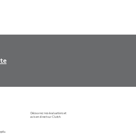
ste
Découvrez nos évaluations et
avis en direct sur Clutch.
op4u.