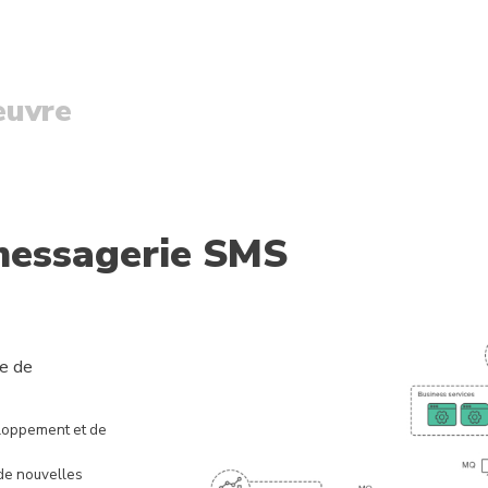
œuvre
messagerie SMS
se de
eloppement et de
 de nouvelles