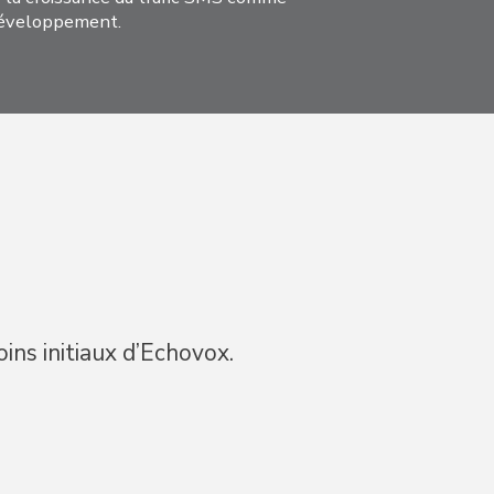
edéveloppement.
ns initiaux d’Echovox.