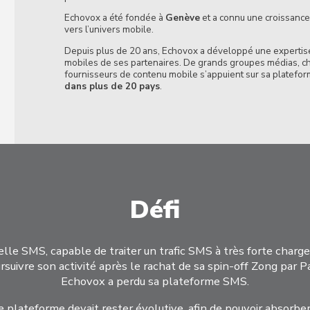
Echovox a été fondée à
Genève
et a connu une croissance
vers l’univers mobile.
Depuis plus de 20 ans, Echovox a développé une expertise
mobiles de ses partenaires. De grands groupes médias, cha
fournisseurs de contenu mobile s’appuient sur sa platefo
dans plus de 20 pays
.
Défi
le SMS, capable de traiter un trafic SMS à très forte charg
uivre son activité après le rachat de sa spin-off Zong par Pa
Echovox a perdu sa plateforme SMS.
e plateforme devait rester évolutive, afin de pouvoir absorbe