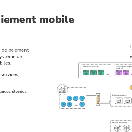
aiement mobile
e de paiement
système de
iles.
services,
ances élevées
;