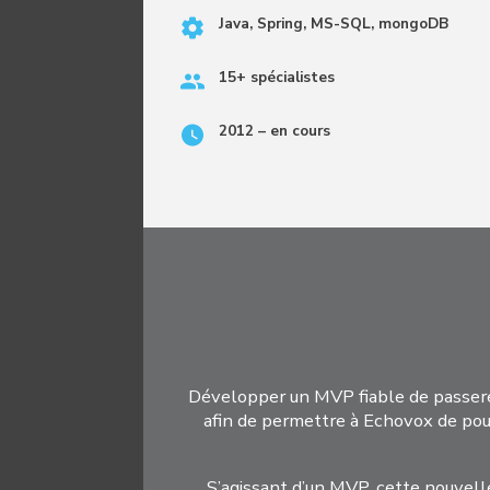
Java, Spring, MS-SQL, mongoDB
15+ spécialistes
2012 – en cours
Développer un MVP fiable de passerel
afin de permettre à Echovox de pours
S’agissant d’un MVP, cette nouvell