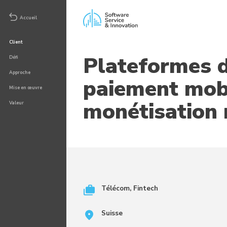
Accueil
Client
Plateformes d
Défi
Approche
paiement mobi
Mise en œuvre
monétisation 
Valeur
Télécom, Fintech
Suisse