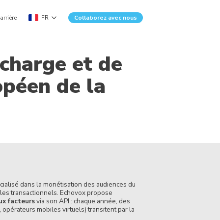
arrière
FR
Collaborez avec nous
charge et de
opéen de la
écialisé dans la monétisation des audiences du
iles transactionnels. Echovox propose
ux facteurs
via son API : chaque année, des
pérateurs mobiles virtuels) transitent par la