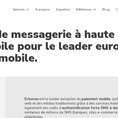
Services
À propos
Expertise
Références
Blog
C
e messagerie à haute 
le pour le leader eur
mobile.
Echovox
est le leader européen du
paiement mobile
, sp
web et des médias traditionnels grâce à des services mob
également des outils d’
authentification forte SMS à de
centaines de millions de SMS (banques, sites e-commerce, o
plateforme.