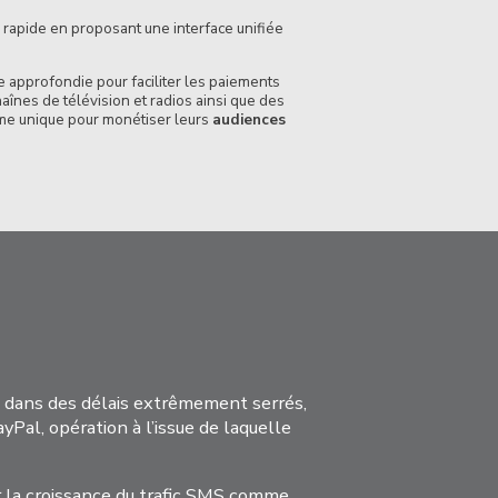
 rapide en proposant une interface unifiée
 approfondie pour faciliter les paiements
înes de télévision et radios ainsi que des
rme unique pour monétiser leurs
audiences
e dans des délais extrêmement serrés,
yPal, opération à l’issue de laquelle
r la croissance du trafic SMS comme