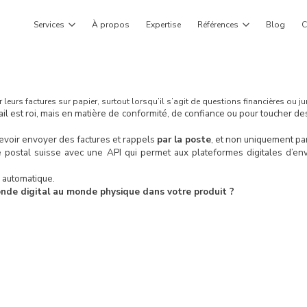
Services
À propos
Expertise
Références
Blog
C
urs factures sur papier, surtout lorsqu’il s’agit de questions financières ou ju
 est roi, mais en matière de conformité, de confiance ou pour toucher des 
devoir envoyer des factures et rappels
par la poste
, et non uniquement par
ce postal suisse avec une API qui permet aux plateformes digitales d’e
l automatique.
onde digital au monde physique dans votre produit ?