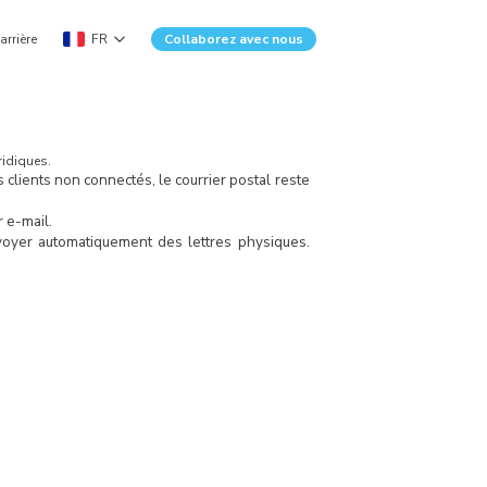
arrière
FR
Collaborez avec nous
ridiques.
clients non connectés, le courrier postal reste
 e-mail.
nvoyer automatiquement des lettres physiques.