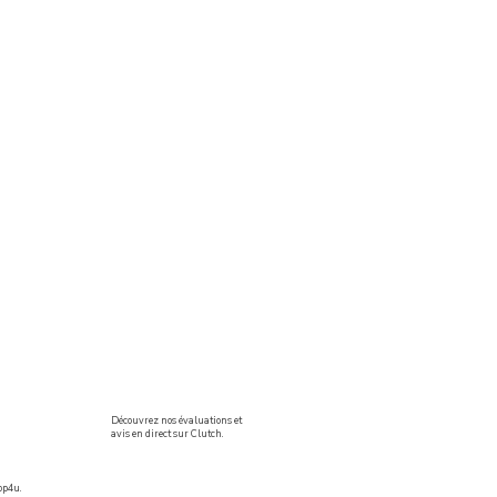
Découvrez nos évaluations et
avis en direct sur Clutch.
op4u.