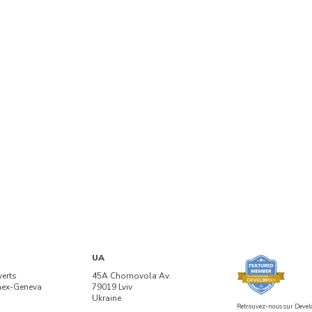
UA
verts
45A Chornovola Av.
nex-Geneva
79019 Lviv
Ukraine
Retrouvez-nous sur Devel