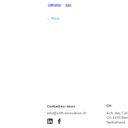
intégration
mail
← Blog
CH
Contactez-nous
info@soft-innovation.ch
4 ch, des Col
CH-1233 Ber
Switzerland