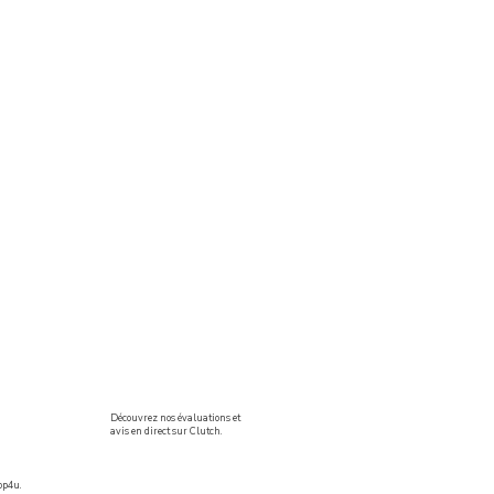
Découvrez nos évaluations et
avis en direct sur Clutch.
op4u.