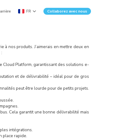
arrière
FR
Collaborez avec nous
ie à nos produits. J’aimerais en mettre deux en
 :
 Cloud Platform, garantissant des solutions e-
tation et de délivrabilité – idéal pour de gros
nalités peut être lourde pour de petits projets.
oussée.
campagnes.
bus. Cela garantit une bonne délivrabilité mais
ples intégrations.
n place rapide.