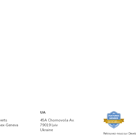
UA
verts
45A Chornovola Av.
nex-Geneva
79019 Lviv
Ukraine
Retrouvez-nous sur Devel