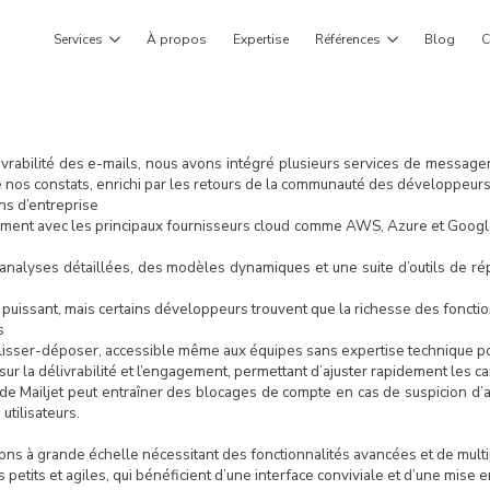
Services
À propos
Expertise
Références
Blog
C
vrabilité des e-mails, nous avons intégré plusieurs services de messager
de nos constats, enrichi par les retours de la communauté des développeurs
ns d’entreprise
lement avec les principaux fournisseurs cloud comme AWS, Azure et Google
analyses détaillées, des modèles dynamiques et une suite d’outils de répu
 puissant, mais certains développeurs trouvent que la richesse des fonction
s
glisser-déposer, accessible même aux équipes sans expertise technique p
ur la délivrabilité et l’engagement, permettant d’ajuster rapidement les 
 de Mailjet peut entraîner des blocages de compte en cas de suspicion d’a
utilisateurs.
ons à grande échelle nécessitant des fonctionnalités avancées et de multi
 petits et agiles, qui bénéficient d’une interface conviviale et d’une mise e