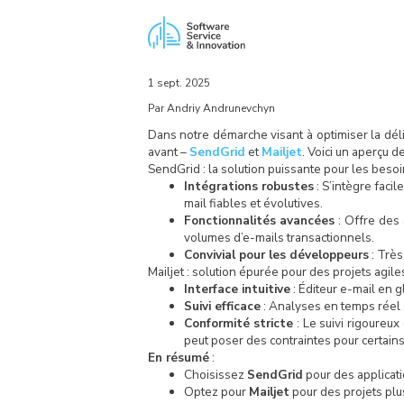
1 sept. 2025
Par Andriy Andrunevchyn
Dans notre démarche visant à optimiser la déli
avant –
SendGrid
et
Mailjet
. Voici un aperçu 
SendGrid : la solution puissante pour les besoi
Intégrations robustes
: S’intègre faci
mail fiables et évolutives.
Fonctionnalités avancées
: Offre des 
volumes d’e-mails transactionnels.
Convivial pour les développeurs
: Très
Mailjet : solution épurée pour des projets agile
Interface intuitive
: Éditeur e-mail en 
Suivi efficace
: Analyses en temps réel s
Conformité stricte
: Le suivi rigoureux
peut poser des contraintes pour certains 
En résumé
:
Choisissez
SendGrid
pour des applicati
Optez pour
Mailjet
pour des projets plus