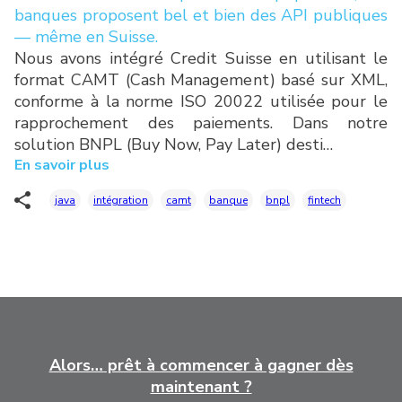
banques proposent bel et bien des API publiques
— même en Suisse.
Nous avons intégré Credit Suisse en utilisant le
format CAMT (Cash Management) basé sur XML,
conforme à la norme ISO 20022 utilisée pour le
rapprochement des paiements. Dans notre
solution BNPL (Buy Now, Pay Later) desti…
En savoir plus
java
intégration
camt
banque
bnpl
fintech
Alors… prêt à commencer à gagner dès
maintenant ?